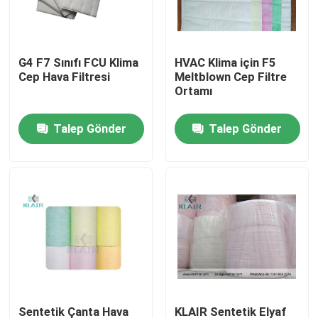
Fabrika turu
G4 F7 Sınıfı FCU Klima
HVAC Klima için F5
Cep Hava Filtresi
Meltblown Cep Filtre
Kalite kontrol
Ortamı
Talep Gönder
Talep Gönder
Bizimle iletişime geçin
Bir teklif isteği
Torba Hava Filtreleri
HVAC Hava Filtreleri
HEPA Hava Filtresi
Sentetik Çanta Hava
KLAIR Sentetik Elyaf