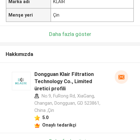
Marka adı
KLAIR
Menşe yeri
Çin
Daha fazla göster
Hakkımızda
Dongguan Klair Filtration
Technology Co., Limited
üretici profili
No.9, FuRong Rd, XiaGang,
Changan, Dongguan, GD 523861,
China ,Çin
5.0
Onaylı tedarikçi