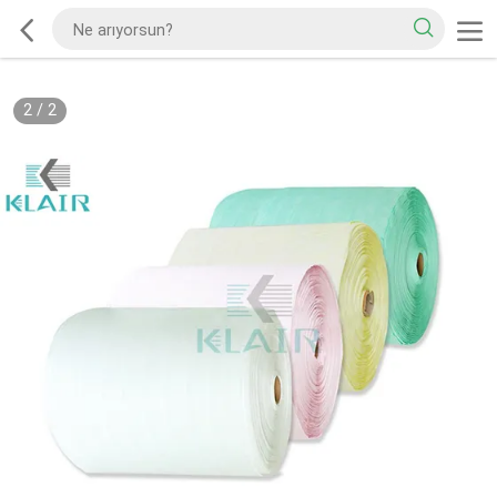
2
/
2