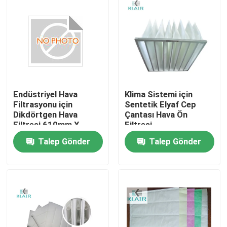
Endüstriyel Hava
Klima Sistemi için
Filtrasyonu için
Sentetik Elyaf Cep
Dikdörtgen Hava
Çantası Hava Ön
Filtresi 610mm X
Filtresi
610mm
Talep Gönder
Talep Gönder
Ev
Ürün:% s
Hakkımızda