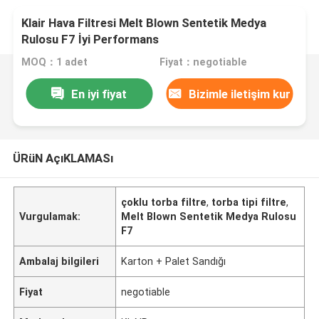
Klair Hava Filtresi Melt Blown Sentetik Medya
Rulosu F7 İyi Performans
MOQ：1 adet
Fiyat：negotiable
En iyi fiyat
Bizimle iletişim kur
ÜRüN AçıKLAMASı
çoklu torba filtre
,
torba tipi filtre
,
Vurgulamak:
Melt Blown Sentetik Medya Rulosu
F7
Ambalaj bilgileri
Karton + Palet Sandığı
Fiyat
negotiable