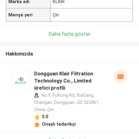
Marka adı
KLAIR
Menşe yeri
Çin
Daha fazla göster
Hakkımızda
Dongguan Klair Filtration
Technology Co., Limited
üretici profili
No.9, FuRong Rd, XiaGang,
Changan, Dongguan, GD 523861,
China ,Çin
5.0
Onaylı tedarikçi