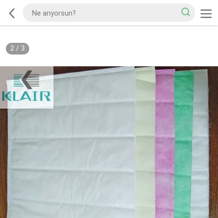
2
/
3