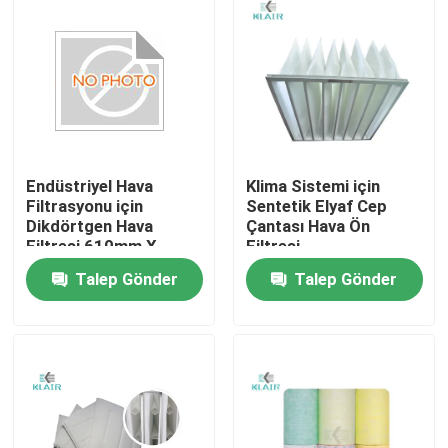
Endüstriyel Hava
Klima Sistemi için
Filtrasyonu için
Sentetik Elyaf Cep
Dikdörtgen Hava
Çantası Hava Ön
Filtresi 610mm X
Filtresi
610mm
Talep Gönder
Talep Gönder
Ev
Ürün:% s
Hakkımızda