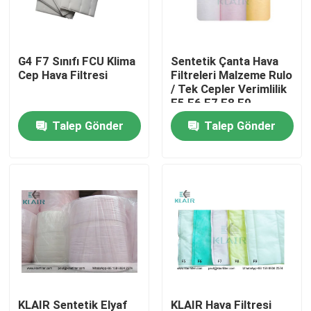
Fabrika turu
G4 F7 Sınıfı FCU Klima
Sentetik Çanta Hava
Cep Hava Filtresi
Filtreleri Malzeme Rulo
Kalite kontrol
/ Tek Cepler Verimlilik
F5 F6 F7 F8 F9
Talep Gönder
Talep Gönder
Bizimle iletişime geçin
Bir teklif isteği
Torba Hava Filtreleri
HVAC Hava Filtreleri
HEPA Hava Filtresi
KLAIR Sentetik Elyaf
KLAIR Hava Filtresi