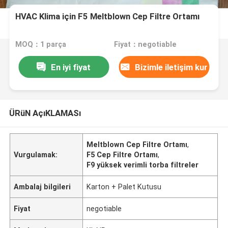
HVAC Klima için F5 Meltblown Cep Filtre Ortamı
MOQ：1 parça
Fiyat：negotiable
En iyi fiyat
Bizimle iletişim kur
ÜRüN AçıKLAMASı
Meltblown Cep Filtre Ortamı
,
Vurgulamak:
F5 Cep Filtre Ortamı
,
F9 yüksek verimli torba filtreler
Ambalaj bilgileri
Karton + Palet Kutusu
Fiyat
negotiable