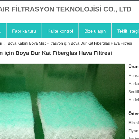
AIR FİLTRASYON TEKNOLOJİSİ CO., LTD
a
Fabrika turu
Kalite kontrol
Bize ulaşın
Teklif isteği
ri
Boya Kabini Boya Mist Filtrasyon için Boya Dur Kat Fiberglas Hava Filtresi
 için Boya Dur Kat Fiberglas Hava Filtresi
Ürün 
Menşe
Marka
Sertifi
Model
Ödem
Min si
Fiyat: