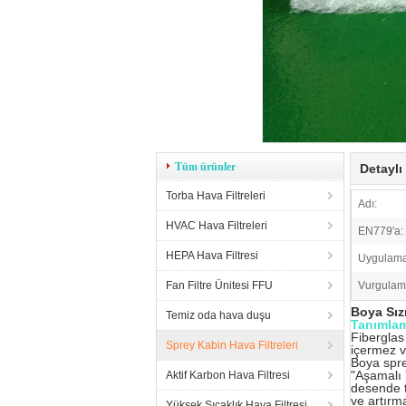
Tüm ürünler
Detaylı
Torba Hava Filtreleri
Adı:
HVAC Hava Filtreleri
EN779'a:
HEPA Hava Filtresi
Uygulama
Fan Filtre Ünitesi FFU
Vurgulam
Boya Sız
Temiz oda hava duşu
Tanımlam
Fiberglas
Sprey Kabin Hava Filtreleri
içermez v
Boya spre
"Aşamalı Y
Aktif Karbon Hava Filtresi
desende t
ve artırma
Yüksek Sıcaklık Hava Filtresi