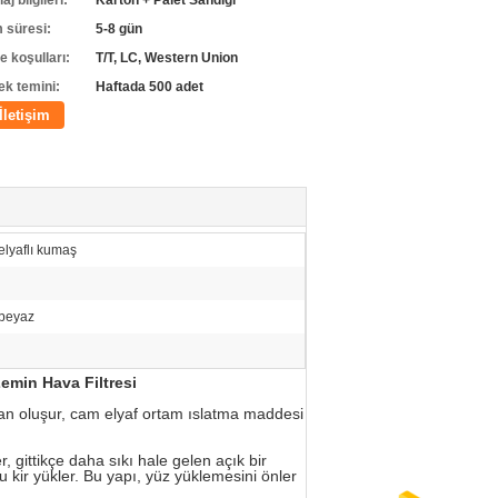
j bilgileri:
Karton + Palet Sandığı
m süresi:
5-8 gün
 koşulları:
T/T, LC, Western Union
ek temini:
Haftada 500 adet
İletişim
lyaflı kumaş
beyaz
Zemin Hava Filtresi
tan oluşur, cam elyaf ortam ıslatma maddesi
r, gittikçe daha sıkı hale gelen açık bir
kir yükler. Bu yapı, yüz yüklemesini önler