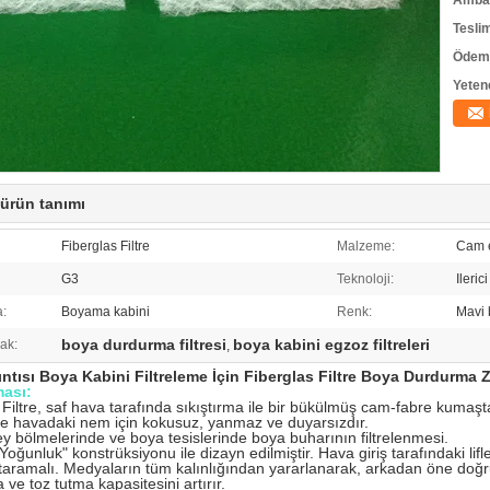
Ambala
Tesli
Ödeme
Yeten
 ürün tanımı
Fiberglas Filtre
Malzeme:
Cam e
G3
Teknoloji:
Ilerici
:
Boyama kabini
Renk:
Mavi 
boya durdurma filtresi
boya kabini egzoz filtreleri
ak:
,
ıntısı Boya Kabini Filtreleme İçin Fiberglas Filtre Boya Durdurma 
ası:
 Filtre, saf hava tarafında sıkıştırma ile bir bükülmüş cam-fabre kumaş
e havadaki nem için kokusuz, yanmaz ve duyarsızdır.
y bölmelerinde ve boya tesislerinde boya buharının filtrelenmesi.
oğunluk" konstrüksiyonu ile dizayn edilmiştir. Hava giriş tarafındaki lifle
aramalı. Medyaların tüm kalınlığından yararlanarak, arkadan öne doğru 
 ve toz tutma kapasitesini artırır.