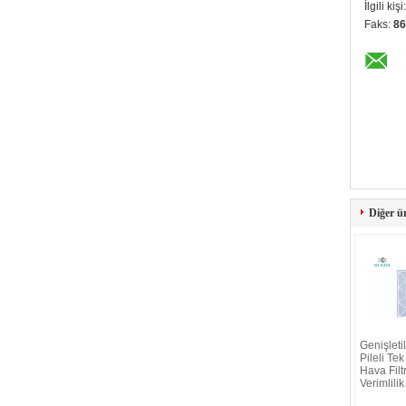
İlgili kişi
Faks:
86
Diğer ü
Genişleti
Pileli Tek
Hava Filtr
Verimlilik