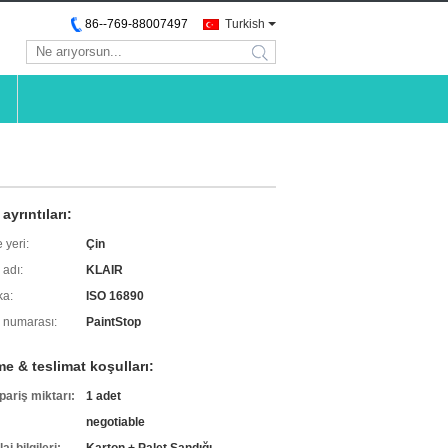
86--769-88007497
Turkish
search
ayrıntıları:
 yeri:
Çin
 adı:
KLAIR
ka:
ISO 16890
 numarası:
PaintStop
e & teslimat koşulları:
pariş miktarı:
1 adet
negotiable