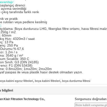
avantajı:
aşlangıç ​​direnci
ayırma verimliliği
e çıkış tarafında farklı renk
ik ve pratik
 ruloları veya pedlere kesilmiş
:
çıklama: Boya durdurucu LHG, fiberglas filtre ortamı, hava filtresi mal
: 250g / m2
ık: 60mm
kış Hızı: 4320m3 / saat
enç: 13 Pa
renç: 250 Pa
 Durumu:% 67,6
zı: 1.2m / s
ma: 3540 g / m²
um Sıcaklık: 350 C
yon Sınıfı: G3 (DIN 24185)
renci: F1 (DIN 53438)
ame: 0.8mx20m; 1mx20m; 2mx20m
af paspas ile veya plastik hasır destek olmadan yazın.
,
,
boya kabini egzoz filtreleri
boya kabini filtreleri
boya durdurma filtresi
m bilgileri
Sorgunuzu doğrudan 
 Klair Filtration Technology Co.,