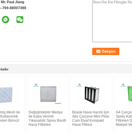
:
Mr. Paul Jiang
--769-88007498
rünler
lmiş Mesh ile
Değiştirilebilir Medya
Büyük Hava Hacmi İçin
G4 Çerçev
 Kullanımlık
ile Kaba Verimli
Abs Çerçeve Mini Plise
Sprey Kab
eleri Birincil
Yıkanabilir Sprey Booth
Cam Elyaf Kompakt
Filtreleri 
Hava Filtreleri
Hava Filtresi
Maliyet Ver