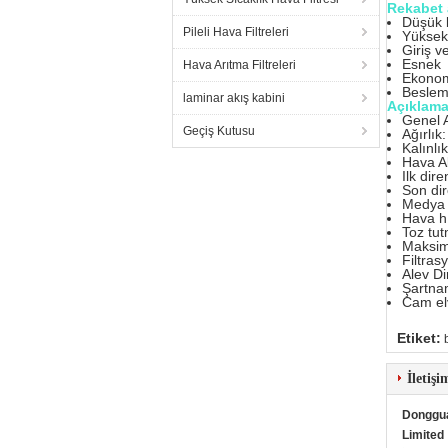
Rekabet 
Düşük b
Pileli Hava Filtreleri
Yüksek 
Giriş v
Esnek
Hava Arıtma Filtreleri
Ekonom
Besleme
laminar akış kabini
Açıklama
Genel A
Geçiş Kutusu
Ağırlık
Kalınl
Hava A
Ilk dir
Son di
Medya
Hava hı
Toz tut
Maksim
Filtras
Alev Di
Şartn
Cam ely
Etiket:
İletişi
Dongguan
Limited